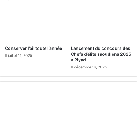
W
p
i
l
m
e
b
s
l
c
e
o
d
n
o
t
Conserver l’ail toute l’année
Lancement du concours des
n
r
Chefs d’élite saoudiens 2025
juillet 11, 2025
e
à Riyad
l
décembre 16, 2025
’
i
n
s
o
m
n
i
e