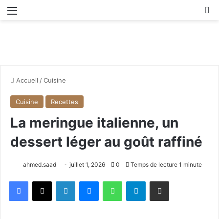
Menu
R
Accueil
/
Cuisine
Cuisine
Recettes
La meringue italienne, un
dessert léger au goût raffiné
ahmed.saad
juillet 1, 2026
0
Temps de lecture 1 minute
Facebook
X
Linkedin
Messenger
WhatsApp
Telegram
Partager par email