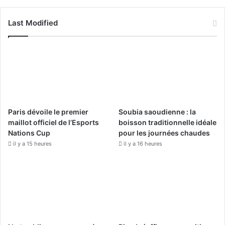
a
o
n
c
u
s
Last Modified
e
T
t
b
u
a
o
b
g
o
e
r
Paris dévoile le premier
Soubia saoudienne : la
k
a
maillot officiel de l’Esports
boisson traditionnelle idéale
Nations Cup
pour les journées chaudes
m
il y a 15 heures
il y a 16 heures