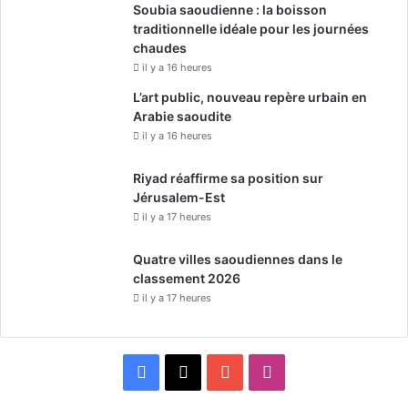
Soubia saoudienne : la boisson
traditionnelle idéale pour les journées
chaudes
il y a 16 heures
L’art public, nouveau repère urbain en
Arabie saoudite
il y a 16 heures
Riyad réaffirme sa position sur
Jérusalem-Est
il y a 17 heures
Quatre villes saoudiennes dans le
classement 2026
il y a 17 heures
F
X
Y
I