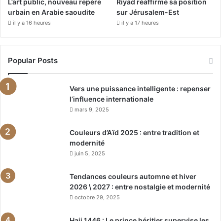
L’art public, nouveau repère
Riyad réaffirme sa position
urbain en Arabie saoudite
sur Jérusalem-Est
il y a 16 heures
il y a 17 heures
Popular Posts
Vers une puissance intelligente : repenser
l’influence internationale
mars 9, 2025
Couleurs d’Aïd 2025 : entre tradition et
modernité
juin 5, 2025
Tendances couleurs automne et hiver
2026 \ 2027 : entre nostalgie et modernité
octobre 29, 2025
Hajj 1446 : Le prince héritier supervise les