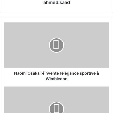
ahmed.saad
N
a
o
m
i
O
s
a
k
a
Naomi Osaka réinvente l’élégance sportive à
r
Wimbledon
é
i
S
n
o
v
m
e
m
n
e