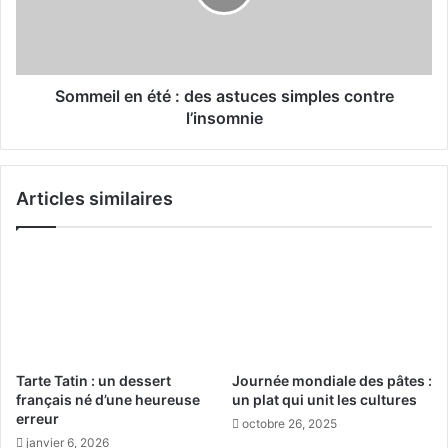
t
i
e
l
l
e
’
n
é
é
Sommeil en été : des astuces simples contre
l
t
l’insomnie
é
é
g
:
a
d
Articles similaires
n
e
c
s
e
a
s
s
p
t
o
u
r
c
t
e
i
s
Tarte Tatin : un dessert
Journée mondiale des pâtes :
v
s
français né d’une heureuse
un plat qui unit les cultures
e
i
erreur
octobre 26, 2025
à
m
janvier 6, 2026