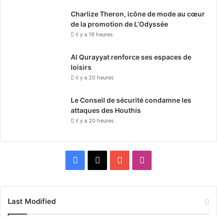
Charlize Theron, icône de mode au cœur
de la promotion de L’Odyssée
il y a 19 heures
Al Qurayyat renforce ses espaces de
loisirs
il y a 20 heures
Le Conseil de sécurité condamne les
attaques des Houthis
il y a 20 heures
F
X
Y
I
a
o
n
c
u
s
Last Modified