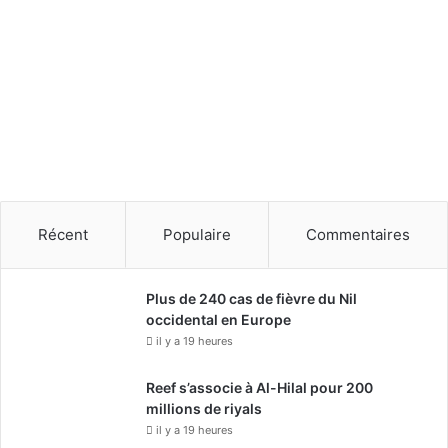
7
Récent
Populaire
Commentaires
Plus de 240 cas de fièvre du Nil
occidental en Europe
il y a 19 heures
Reef s’associe à Al-Hilal pour 200
millions de riyals
il y a 19 heures