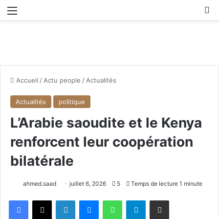
Menu
R
Accueil
/
Actu people
/
Actualités
Actualités
politique
L’Arabie saoudite et le Kenya
renforcent leur coopération
bilatérale
ahmed.saad
juillet 6, 2026
5
Temps de lecture 1 minute
Facebook
X
Linkedin
Messenger
WhatsApp
Telegram
Partager par email