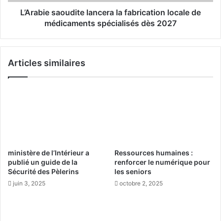
s
i
a
L’Arabie saoudite lancera la fabrication locale de
v
o
médicaments spécialisés dès 2027
a
u
l
d
e
i
Articles similaires
s
t
a
e
l
l
l
a
i
n
e
c
n
e
t
r
é
a
ministère de l’Intérieur a
Ressources humaines :
l
l
publié un guide de la
renforcer le numérique pour
é
a
Sécurité des Pèlerins
les seniors
g
f
juin 3, 2025
octobre 2, 2025
a
a
n
b
c
r
e
i