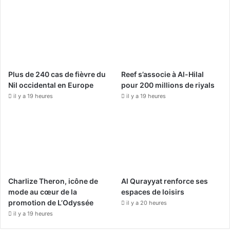
e
T
t
b
u
a
o
b
g
o
e
r
Plus de 240 cas de fièvre du
Reef s’associe à Al-Hilal
k
a
Nil occidental en Europe
pour 200 millions de riyals
il y a 19 heures
il y a 19 heures
m
Charlize Theron, icône de
Al Qurayyat renforce ses
mode au cœur de la
espaces de loisirs
promotion de L’Odyssée
il y a 20 heures
il y a 19 heures