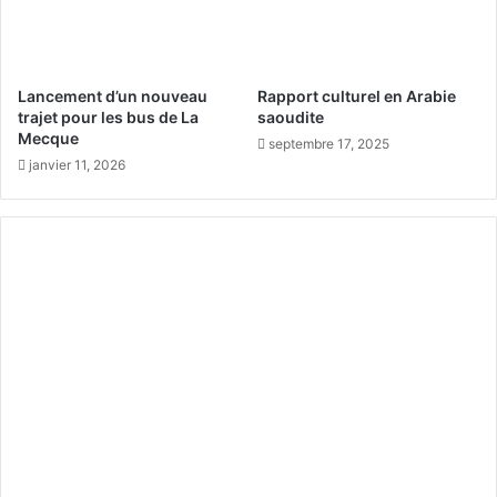
e
c
t
a
p
t
r
i
Lancement d’un nouveau
Rapport culturel en Arabie
a
o
trajet pour les bus de La
saoudite
t
n
Mecque
septembre 17, 2025
i
l
janvier 11, 2026
c
o
i
c
t
a
é
l
e
d
e
m
é
d
i
c
a
m