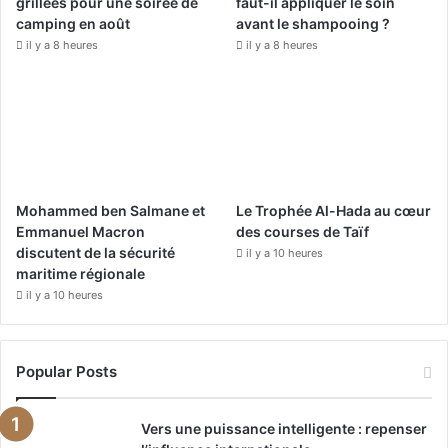
grillées pour une soirée de
faut-il appliquer le soin
camping en août
avant le shampooing ?
m
il y a 8 heures
il y a 8 heures
Mohammed ben Salmane et
Le Trophée Al-Hada au cœur
Emmanuel Macron
des courses de Taïf
discutent de la sécurité
il y a 10 heures
maritime régionale
il y a 10 heures
Popular Posts
Vers une puissance intelligente : repenser