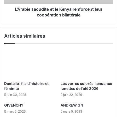
h
s
r
a
L’Arabie saoudite et le Kenya renforcent leur
e
o
coopération bilatérale
ï
u
n
d
r
i
Articles similaires
e
t
n
e
f
e
o
t
r
l
c
e
e
K
n
e
t
n
Dentelle : fils d’histoire et
Les verres colorés, tendance
l
y
féminité
lunettes de l’été 2026
e
a
juin 30, 2025
juin 22, 2026
u
r
r
e
GIVENCHY
ANDREW GN
c
n
mars 5, 2023
mars 5, 2023
o
f