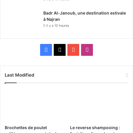
Badr Al-Janoub, une destination estivale
à Najran
il y a 10 heures
F
X
Y
I
a
o
n
c
u
s
Last Modified
e
T
t
b
u
a
o
b
g
o
e
r
Brochettes de poulet
Le reverse shampooing :
k
a