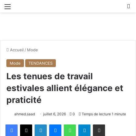
Menu
R
Accueil
/
Mode
Mode
TENDANCES
Les tenues de travail
estivales allient élégance et
praticité
ahmed.saad
juillet 6, 2026
0
Temps de lecture 1 minute
Facebook
X
Linkedin
Messenger
WhatsApp
Telegram
Partager par email