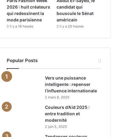
Paris Fashion Week
Abdul El-Sayed, le
2026 : huit créateurs
candidat qui
qui redessinent la
bouscule le Sénat
mode parisienne
américain
il y a 19 heures
il y a 20 heures
Popular Posts
Vers une puissance
intelligente : repenser
l’influence internationale
mars 9, 2025
Couleurs d’Aïd 2025 :
entre tradition et
modernité
juin 5, 2025
Tendances couleurs