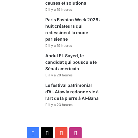
causes et solutions
il y a 19 heures
Paris Fashion Week 2026 :
huit créateurs qui
redessinent la mode
parisienne
il y a 19 heures
Abdul El-Sayed, le
candidat qui bouscule le
Sénat américain
il y a 20 heures
Le festival patrimonial
d’Al-Atawla redonne vie à
l’art de la pierre à Al-Baha
il y a 23 heures
F
X
Y
I