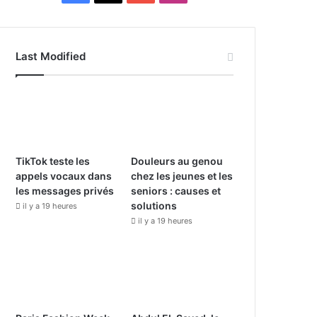
a
o
n
c
u
s
Last Modified
e
T
t
b
u
a
o
b
g
o
e
r
TikTok teste les
Douleurs au genou
appels vocaux dans
chez les jeunes et les
k
a
les messages privés
seniors : causes et
solutions
il y a 19 heures
m
il y a 19 heures