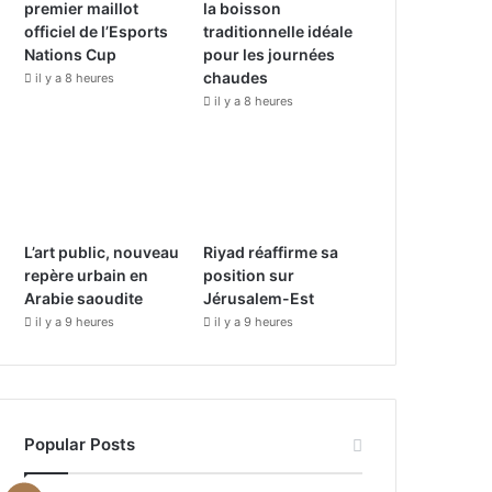
premier maillot
la boisson
k
a
officiel de l’Esports
traditionnelle idéale
Nations Cup
pour les journées
m
chaudes
il y a 8 heures
il y a 8 heures
L’art public, nouveau
Riyad réaffirme sa
repère urbain en
position sur
Arabie saoudite
Jérusalem-Est
il y a 9 heures
il y a 9 heures
Popular Posts