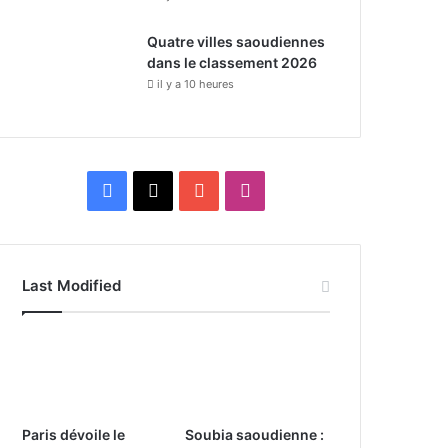
Quatre villes saoudiennes
dans le classement 2026
il y a 10 heures
F
X
Y
I
a
o
n
c
u
s
Last Modified
e
T
t
b
u
a
o
b
g
o
e
r
Paris dévoile le
Soubia saoudienne :