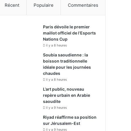
Récent
Populaire
Commentaires
Paris dévoile le premier
maillot officiel de l’Esports
Nations Cup
il y a 8 heures
Soubia saoudienne : la
boisson traditionnelle
idéale pour les journées
chaudes
il y a 8 heures
L’art public, nouveau
repère urbain en Arabie
saoudite
il y a 9 heures
Riyad réaffirme sa position
sur Jérusalem-Est
il y a 9 heures