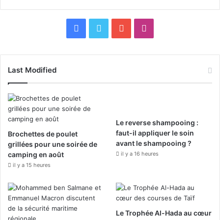
F
X
Y
I
a
o
n
c
u
s
Last Modified
e
T
t
b
u
a
Le reverse shampooing :
o
b
g
faut-il appliquer le soin
Brochettes de poulet
avant le shampooing ?
grillées pour une soirée de
o
e
r
camping en août
il y a 16 heures
k
a
il y a 15 heures
m
Le Trophée Al-Hada au cœur