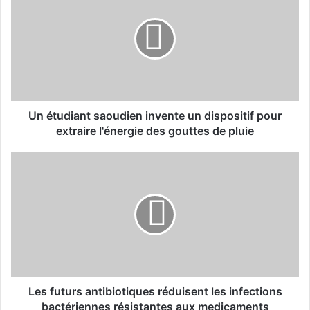
é
t
u
d
i
a
n
t
Un étudiant saoudien invente un dispositif pour
s
extraire l'énergie des gouttes de pluie
a
o
L
u
e
d
s
i
f
e
u
n
t
i
u
n
r
v
s
e
a
Les futurs antibiotiques réduisent les infections
n
n
bactériennes résistantes aux medicaments