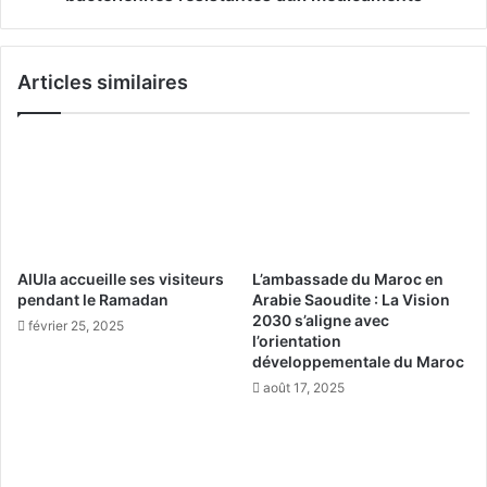
t
t
e
i
u
b
Articles similaires
n
i
d
o
i
t
s
i
p
q
o
u
s
e
i
s
t
r
AlUla accueille ses visiteurs
L’ambassade du Maroc en
i
é
pendant le Ramadan
Arabie Saoudite : La Vision
f
d
2030 s’aligne avec
février 25, 2025
p
u
l’orientation
o
i
développementale du Maroc
u
s
août 17, 2025
r
e
e
n
x
t
t
l