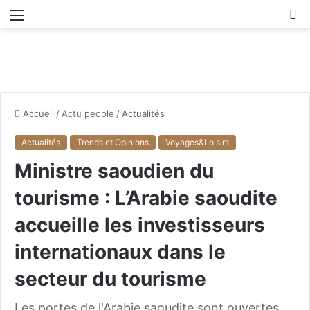
Menu
R
Accueil
/
Actu people
/
Actualités
Actualités
Trends et Opinions
Voyages&Loisirs
Ministre saoudien du
tourisme : L’Arabie saoudite
accueille les investisseurs
internationaux dans le
secteur du tourisme
Les portes de l'Arabie saoudite sont ouvertes