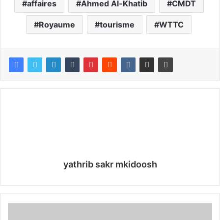
affaires
Ahmed Al-Khatib
CMDT
Royaume
tourisme
WTTC
yathrib sakr mkidoosh
U
n