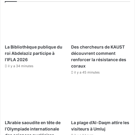
e
T
t
b
u
a
o
b
g
o
e
r
La Bibliothèque publique du
Des chercheurs de KAUST
k
a
roi Abdelaziz participe à
découvrent comment
l’IFLA 2026
renforcer la résistance des
m
coraux
il y a 34 minutes
il y a 45 minutes
L’Arabie saoudite en tête de
La plage d’Al-Daqm attire les
l’Olympiade internationale
visiteurs à Umluj