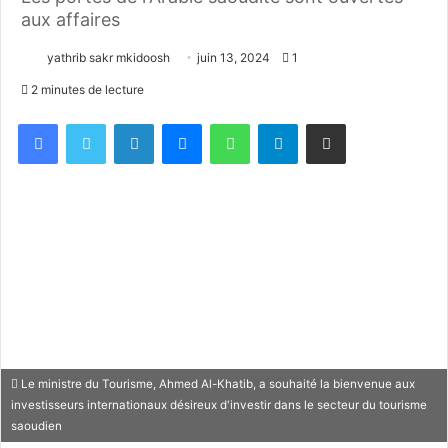
aux affaires
yathrib sakr mkidoosh
juin 13, 2024
1
2 minutes de lecture
Facebook
X
Linkedin
Messenger
WhatsApp
Telegram
Partager par email
Le ministre du Tourisme, Ahmed Al-Khatib, a souhaité la bienvenue aux
investisseurs internationaux désireux d'investir dans le secteur du tourisme
saoudien