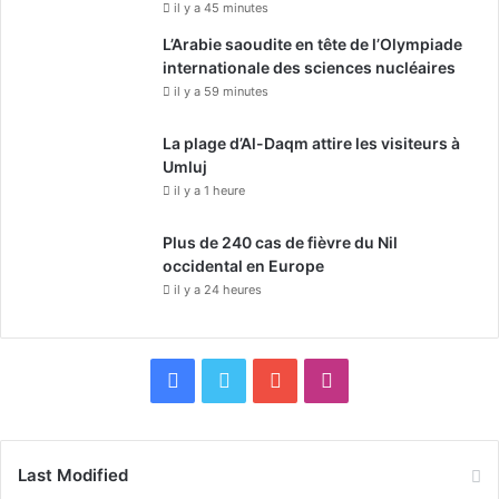
il y a 45 minutes
L’Arabie saoudite en tête de l’Olympiade
internationale des sciences nucléaires
il y a 59 minutes
La plage d’Al-Daqm attire les visiteurs à
Umluj
il y a 1 heure
Plus de 240 cas de fièvre du Nil
occidental en Europe
il y a 24 heures
F
X
Y
I
a
o
n
c
u
s
Last Modified