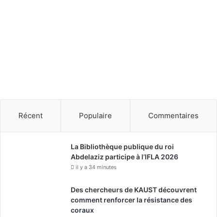
a
m
e
n
t
s
Récent
Populaire
Commentaires
La Bibliothèque publique du roi
Abdelaziz participe à l’IFLA 2026
il y a 34 minutes
Des chercheurs de KAUST découvrent
comment renforcer la résistance des
coraux