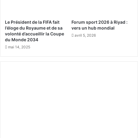
r
e
a
s
i
i
r
n
Le Président de la FIFA fait
Forum sport 2026 à Riyad :
e
f
l’éloge du Royaume et de sa
vers un hub mondial
l
volonté d’accueillir la Coupe
e
avril 5, 2026
du Monde 2034
'
c
é
t
mai 14, 2025
n
i
e
o
r
n
g
s
i
b
e
a
d
c
e
t
s
é
g
r
o
i
u
e
t
n
t
n