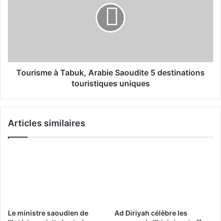
a
r
n
i
t
s
s
m
d
e
e
à
l
T
Tourisme à Tabuk, Arabie Saoudite 5 destinations
'
a
touristiques uniques
U
b
n
u
i
k
v
Articles similaires
,
e
A
r
r
s
a
i
b
t
i
é
e
d
S
u
a
Le ministre saoudien de
Ad Diriyah célèbre les
R
o