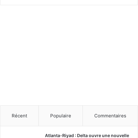
n
t
e
r
n
a
t
i
o
n
a
l
d
e
d
r
o
n
Récent
Populaire
Commentaires
e
s
.
Atlanta-Riyad : Delta ouvre une nouvelle