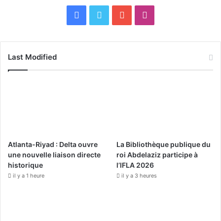
F
X
Y
I
a
o
n
c
u
s
Last Modified
e
T
t
b
u
a
o
b
g
o
e
r
Atlanta-Riyad : Delta ouvre
La Bibliothèque publique du
k
a
une nouvelle liaison directe
roi Abdelaziz participe à
historique
l’IFLA 2026
m
il y a 1 heure
il y a 3 heures