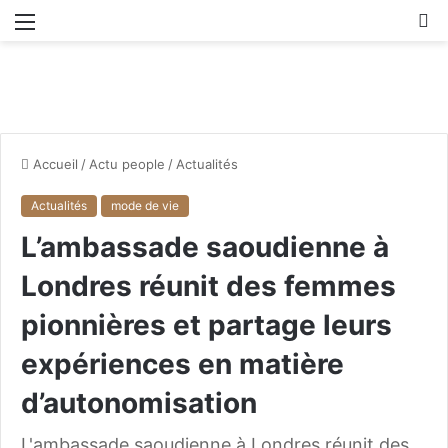
Menu
R
Accueil
/
Actu people
/
Actualités
Actualités
mode de vie
L’ambassade saoudienne à
Londres réunit des femmes
pionnières et partage leurs
expériences en matière
d’autonomisation
L'ambassade saoudienne à Londres réunit des