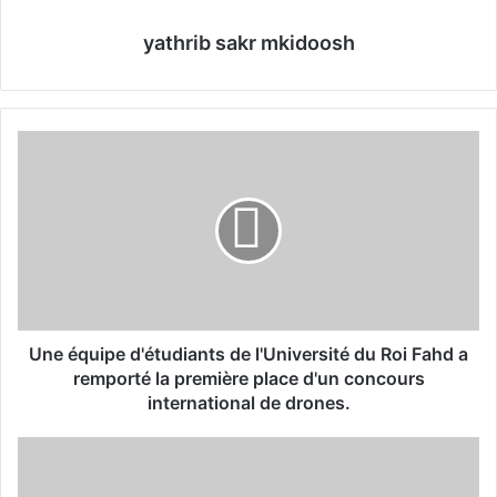
yathrib sakr mkidoosh
U
n
e
é
q
u
i
p
e
d
Une équipe d'étudiants de l'Université du Roi Fahd a
'
remporté la première place d'un concours
é
international de drones.
t
u
T
d
o
i
u