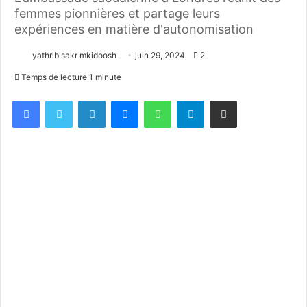
femmes pionnières et partage leurs
expériences en matière d'autonomisation
yathrib sakr mkidoosh
juin 29, 2024
2
Temps de lecture 1 minute
Facebook
X
Linkedin
Messenger
WhatsApp
Telegram
Partager par email