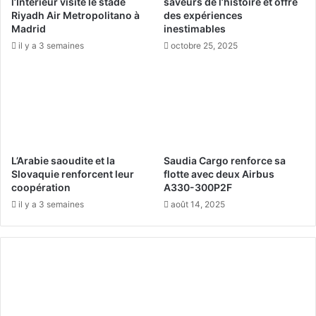
l’Intérieur visite le stade
saveurs de l’histoire et offre
o
u
Riyadh Air Metropolitano à
des expériences
i
d
Madrid
inestimables
F
i
il y a 3 semaines
octobre 25, 2025
a
t
h
e
d
5
a
d
r
e
e
s
m
t
p
i
L’Arabie saoudite et la
Saudia Cargo renforce sa
o
n
Slovaquie renforcent leur
flotte avec deux Airbus
r
a
coopération
A330-300P2F
t
t
il y a 3 semaines
août 14, 2025
é
i
l
o
a
n
p
s
r
t
e
o
m
u