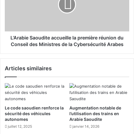
n
a
t
b
l
i
e
e
P
S
r
a
L'Arabie Saoudite accueille la première réunion du
i
o
Conseil des Ministres de la Cybersécurité Arabes
x
u
"
d
M
i
o
Articles similaires
t
d
e
e
a
n
c
p
c
o
u
u
e
Le code saoudien renforce la
Augmentation notable de
r
i
sécurité des véhicules
l’utilisation des trains en
l
l
autonomes
Arabie Saoudite
'
l
juillet 12, 2025
janvier 14, 2026
E
e