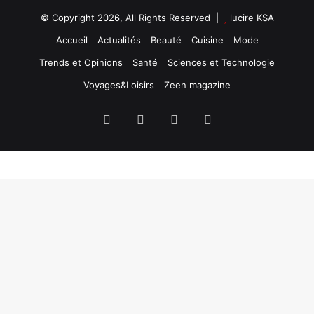
© Copyright 2026, All Rights Reserved |
lucire KSA
Accueil
Actualités
Beauté
Cuisine
Mode
Trends et Opinions
Santé
Sciences et Technologie
Voyages&Loisirs
Zeen magazine
Facebook
X
YouTube
Instagram