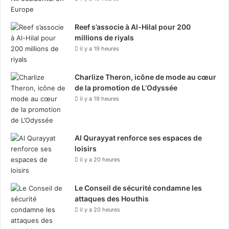
r
n
i
s
e
e
Reef s’associe à Al-Hilal pour 200
s
i
millions de riyals
f
l
il y a 19 heures
a
d
v
e
o
Charlize Theron, icône de mode au cœur
s
r
de la promotion de L’Odyssée
M
i
i
il y a 19 heures
s
n
a
i
n
s
Al Qurayyat renforce ses espaces de
t
t
loisirs
l
r
il y a 20 heures
e
e
l
s
e
d
Le Conseil de sécurité condamne les
a
e
attaques des Houthis
d
l
il y a 20 heures
e
a
r
C