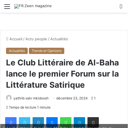
Menu
R
Accueil
/
Actu people
/
Actualités
Actualités
Trends et Opinions
Le Club Littéraire de Al-Baha
lance le premier Forum sur la
Littérature Satirique
yathrib sakr mkidoosh
décembre 23, 2024
1
Temps de lecture 1 minute
Facebook
X
Linkedin
Messenger
WhatsApp
Telegram
Partager par email