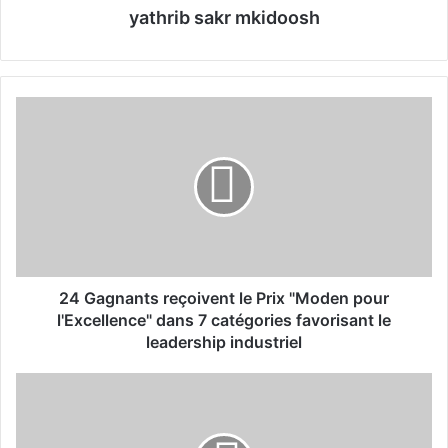
yathrib sakr mkidoosh
2
4
G
a
g
n
a
n
t
s
24 Gagnants reçoivent le Prix "Moden pour
r
l'Excellence" dans 7 catégories favorisant le
e
leadership industriel
ç
o
L
i
'
v
A
e
r