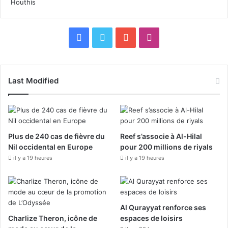
s
y
h
b
i
e
F
X
Y
I
p
r
i
s
a
o
n
n
é
d
c
c
u
s
Last Modified
u
u
s
r
e
T
t
t
i
r
t
b
u
a
i
é
Plus de 240 cas de fièvre du
Reef s’associe à Al-Hilal
e
A
o
b
g
Nil occidental en Europe
pour 200 millions de riyals
l
r
il y a 19 heures
o
il y a 19 heures
e
r
a
b
k
a
e
s
m
Al Qurayyat renforce ses
Charlize Theron, icône de
espaces de loisirs