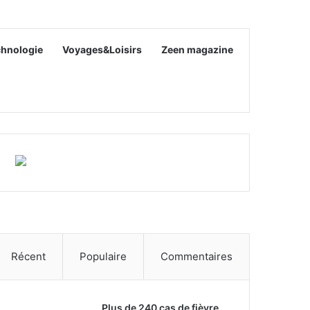
chnologie
Voyages&Loisirs
Zeen magazine
Récent
Populaire
Commentaires
Plus de 240 cas de fièvre