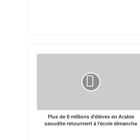
P
l
u
s
d
e
6
m
i
l
Plus de 6 millions d'élèves en Arabie
l
saoudite retournent à l'école dimanche
i
o