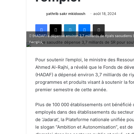
yathrib sakr mkidoosh
août 18, 2024
Facebook
X
Linkedin
Messenger
Partager par email
(HADAF) a dépensé environ 3,7 milliards de riyals saoudiens (
l'emploi,
Pour soutenir l’emploi, le ministre des Resso
Ahmed Al-Rajhi, a révélé que le Fonds de dé
(HADAF) a dépensé environ 3,7 milliards de riy
programmes et produits visant à soutenir la fo
premier semestre de cette année.
Plus de 100 000 établissements ont bénéficié
employés dans des établissements du secteur p
de ‘Jadarat’, la Plateforme nationale unifiée po
le slogan “Ambition et Autonomisation”, est de