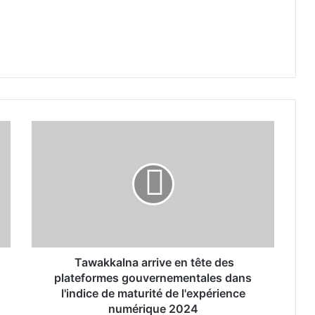
T
a
w
a
k
k
a
l
n
Tawakkalna arrive en tête des
a
plateformes gouvernementales dans
a
l'indice de maturité de l'expérience
r
numérique 2024