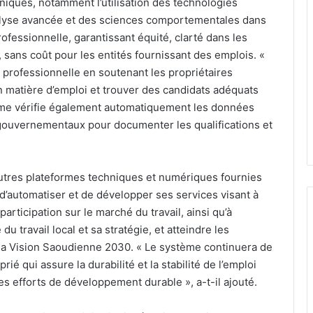
iques, notamment l’utilisation des technologies
’analyse avancée et des sciences comportementales dans
rofessionnelle, garantissant équité, clarté dans les
sans coût pour les entités fournissant des emplois. «
on professionnelle en soutenant les propriétaires
n matière d’emploi et trouver des candidats adéquats
rme vérifie également automatiquement les données
 gouvernementaux pour documenter les qualifications et
’autres plateformes techniques et numériques fournies
d’automatiser et de développer ses services visant à
articipation sur le marché du travail, ainsi qu’à
u travail local et sa stratégie, et atteindre les
n la Vision Saoudienne 2030. « Le système continuera de
ié qui assure la durabilité et la stabilité de l’emploi
es efforts de développement durable », a-t-il ajouté.