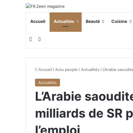
Accueil
Actualités
Beauté
Cuisine
Switch skin
Rechercher
Accueil
/
Actu people
/
Actualités
/
L’Arabie saoudit
Actualités
L’Arabie saoudi
milliards de SR 
l’emploi