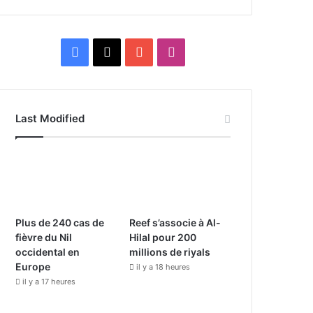
F
X
Y
I
a
o
n
c
u
s
Last Modified
e
T
t
b
u
a
o
b
g
o
e
r
Plus de 240 cas de
Reef s’associe à Al-
fièvre du Nil
Hilal pour 200
k
a
occidental en
millions de riyals
Europe
il y a 18 heures
m
il y a 17 heures