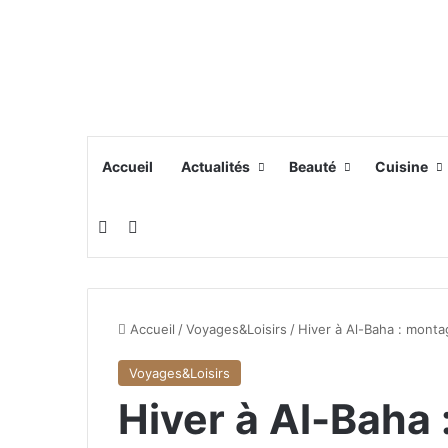
Accueil
Actualités
Beauté
Cuisine
Switch skin
Rechercher
Accueil
/
Voyages&Loisirs
/
Hiver à Al-Baha : mont
Voyages&Loisirs
Hiver à Al-Baha