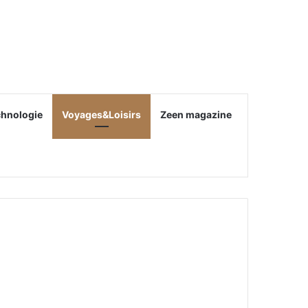
chnologie
Voyages&Loisirs
Zeen magazine