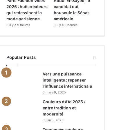
Paris Fashion Week
Abdul El-Sayed, le
2026 : huit créateurs
candidat qui
qui redessinent la
bouscule le Sénat
mode parisienne
américain
il y a 9 heures
il y a 9 heures
Popular Posts
Vers une puissance
intelligente : repenser
l’influence internationale
mars 9, 2025
Couleurs d’Aïd 2025 :
entre tradition et
modernité
juin 5, 2025
Tendances couleurs