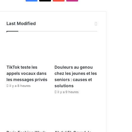
a
o
n
c
u
s
Last Modified
e
T
t
b
u
a
o
b
g
o
e
r
TikTok teste les
Douleurs au genou
appels vocaux dans
chez les jeunes et les
k
a
les messages privés
seniors : causes et
solutions
il y a 8 heures
m
il y a 9 heures