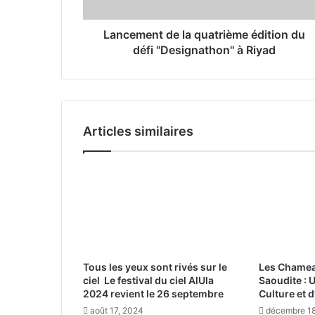
n
t
d
Lancement de la quatrième édition du
e
défi "Designathon" à Riyad
l
a
q
u
a
Articles similaires
t
r
i
è
m
e
é
d
i
Tous les yeux sont rivés sur le
Les Chamea
t
ciel Le festival du ciel AlUla
Saoudite : 
i
2024 revient le 26 septembre
Culture et d
o
août 17, 2024
décembre 18
n