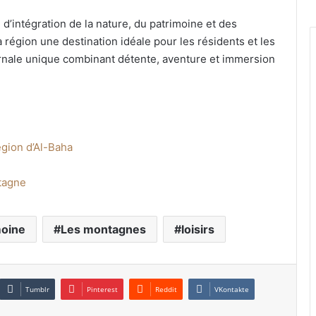
d’intégration de la nature, du patrimoine et des
la région une destination idéale pour les résidents et les
ernale unique combinant détente, aventure et immersion
égion d’Al-Baha
ntagne
moine
Les montagnes
loisirs
Tumblr
Pinterest
Reddit
VKontakte