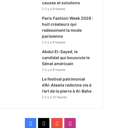
causes et solutions
il y a 9 heures
Paris Fashion Week 2026 :
huit créateurs qui
redessinent la mode
parisienne
il y a 9 heures
Abdul El-Sayed, le
candidat qui bouscule le
Sénat américain
il y a 9 heures
Le festival patrimonial
d’Al-Atawla redonne vie à
l’art de la pierre à Al-Baha
il y a 12 heures
F
X
Y
I