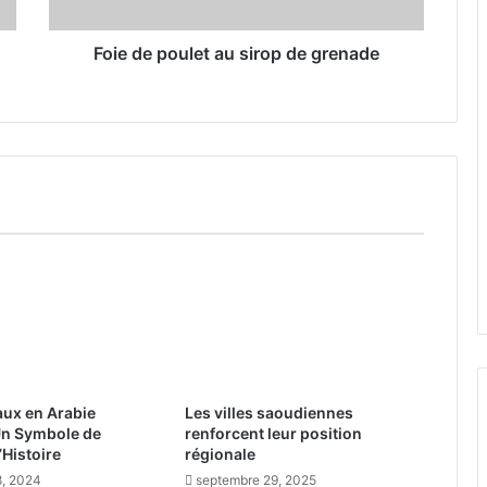
o
u
l
Foie de poulet au sirop de grenade
e
t
a
u
s
i
r
o
p
d
e
g
r
e
n
ux en Arabie
Les villes saoudiennes
a
Un Symbole de
renforcent leur position
d
’Histoire
régionale
e
, 2024
septembre 29, 2025