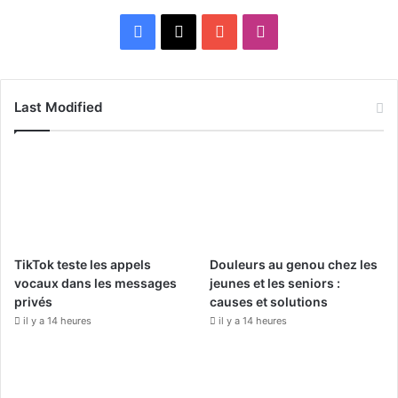
F
X
Y
I
a
o
n
c
u
s
Last Modified
e
T
t
b
u
a
o
b
g
o
e
r
TikTok teste les appels
Douleurs au genou chez les
k
a
vocaux dans les messages
jeunes et les seniors :
privés
causes et solutions
m
il y a 14 heures
il y a 14 heures