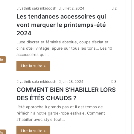
yathrib sakr mkidoosh
juillet 2, 2024
2
Les tendances accessoires qui
vont marquer le printemps-été
2024
Luxe discret et féminité absolue, coups d’éclat et
clins d’œil vintage, épure sur tous les tons… Les 10
accessoires qui…
de
Lire la suite »
yathrib sakr mkidoosh
juin 28, 2024
3
COMMENT BIEN S’HABILLER LORS
DES ÉTÉS CHAUDS ?
L’été approche à grands pas et il est temps de
réfléchir à notre garde-robe estivale. Comment
s’habiller avec style tout…
Lire la suite »
és