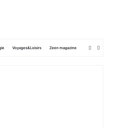
Rechercher
Switch
gie
Voyages&Loisirs
Zeen magazine
skin