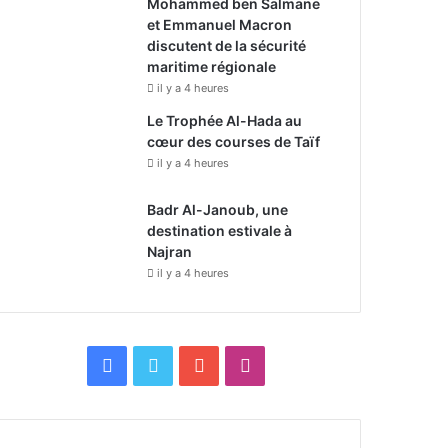
Mohammed ben Salmane
et Emmanuel Macron
discutent de la sécurité
maritime régionale
il y a 4 heures
Le Trophée Al-Hada au
cœur des courses de Taïf
il y a 4 heures
Badr Al-Janoub, une
destination estivale à
Najran
il y a 4 heures
F
X
Y
I
a
o
n
c
u
s