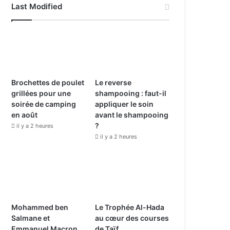
Last Modified
e
T
t
b
u
a
o
b
g
o
e
r
Brochettes de poulet
Le reverse
grillées pour une
shampooing : faut-il
k
a
soirée de camping
appliquer le soin
en août
avant le shampooing
m
?
il y a 2 heures
il y a 2 heures
Mohammed ben
Le Trophée Al-Hada
Salmane et
au cœur des courses
Emmanuel Macron
de Taïf