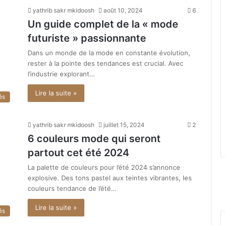
yathrib sakr mkidoosh
août 10, 2024
6
Un guide complet de la « mode
futuriste » passionnante
Dans un monde de la mode en constante évolution,
rester à la pointe des tendances est crucial. Avec
l’industrie explorant…
Lire la suite »
és
yathrib sakr mkidoosh
juillet 15, 2024
2
6 couleurs mode qui seront
partout cet été 2024
La palette de couleurs pour l’été 2024 s’annonce
explosive. Des tons pastel aux teintes vibrantes, les
couleurs tendance de l’été…
Lire la suite »
és