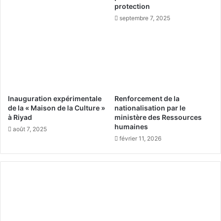
n
t
protection
d
u
septembre 7, 2025
a
r
n
b
c
i
e
n
s
e
t
à
e
g
c
a
Inauguration expérimentale
Renforcement de la
h
z
de la « Maison de la Culture »
nationalisation par le
n
f
à Riyad
ministère des Ressources
o
humaines
a
août 7, 2025
l
b
février 11, 2026
o
r
g
i
i
q
q
u
u
é
e
e
s
l
o