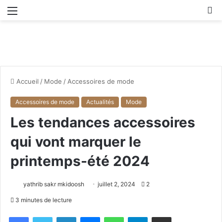
Menu
R
Accueil
/
Mode
/
Accessoires de mode
Accessoires de mode
Actualités
Mode
Les tendances accessoires
qui vont marquer le
printemps-été 2024
yathrib sakr mkidoosh
juillet 2, 2024
2
3 minutes de lecture
Facebook
X
Linkedin
Messenger
WhatsApp
Telegram
Partager par email