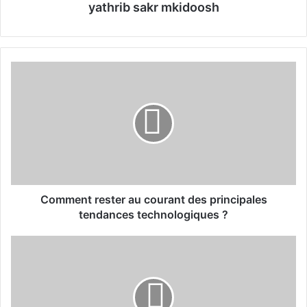
yathrib sakr mkidoosh
C
o
m
m
e
n
t
r
e
s
Comment rester au courant des principales
t
tendances technologiques ?
e
r
G
a
E
u
V
c
e
o
r