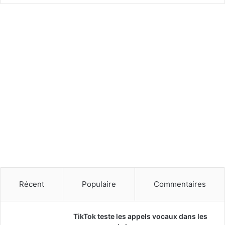
o
n
n
e
r
l
'
u
s
i
n
e
s
a
o
u
d
Récent
Populaire
Commentaires
i
e
n
TikTok teste les appels vocaux dans les
n