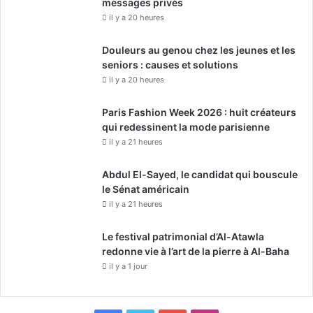
messages privés
e
d
il y a 20 heures
e
J
Douleurs au genou chez les jeunes et les
a
seniors : causes et solutions
f
il y a 20 heures
u
r
Paris Fashion Week 2026 : huit créateurs
a
qui redessinent la mode parisienne
h
il y a 21 heures
.
Abdul El-Sayed, le candidat qui bouscule
le Sénat américain
il y a 21 heures
Le festival patrimonial d’Al-Atawla
redonne vie à l’art de la pierre à Al-Baha
il y a 1 jour