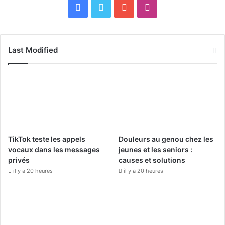
F
X
Y
I
a
o
n
c
u
s
Last Modified
e
T
t
b
u
a
o
b
g
o
e
r
TikTok teste les appels
Douleurs au genou chez les
k
a
vocaux dans les messages
jeunes et les seniors :
privés
causes et solutions
m
il y a 20 heures
il y a 20 heures