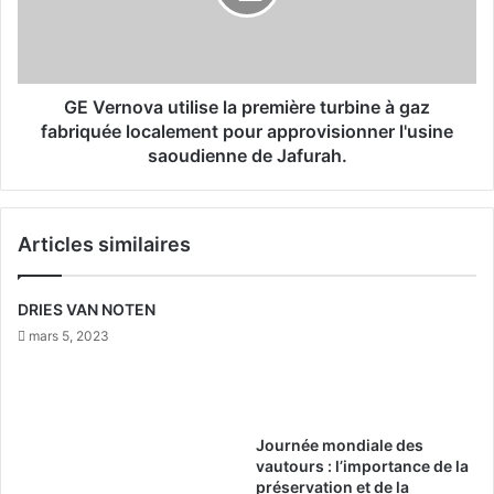
u
n
r
o
a
v
n
a
t
u
GE Vernova utilise la première turbine à gaz
d
t
fabriquée localement pour approvisionner l'usine
e
i
saoudienne de Jafurah.
s
l
p
i
r
s
i
Articles similaires
e
n
l
c
a
DRIES VAN NOTEN
i
p
p
r
mars 5, 2023
a
e
l
m
e
i
s
è
Journée mondiale des
t
r
vautours : l’importance de la
e
e
préservation et de la