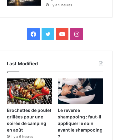
il y a 9 heures
F
X
Y
I
a
o
n
c
u
s
Last Modified
e
T
t
b
u
a
o
b
g
o
e
r
Brochettes de poulet
Le reverse
grillées pour une
shampooing : faut-il
k
a
soirée de camping
appliquer le soin
en août
avant le shampooing
m
?
il y a 6 heures