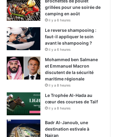
Brochettes de poulet
grillées pour une soirée de
camping en août
il y a 6 heures
Le reverse shampooing :
faut-il appliquer le soin
avant le shampooing ?
il y a 6 heures
Mohammed ben Salmane
et Emmanuel Macron
discutent de la sécurité
maritime régionale
il y a 8 heures
Le Trophée Al-Hada au
cœur des courses de Taïf
il y a 8 heures
Badr Al-Janoub, une
destination estivale à
Najran