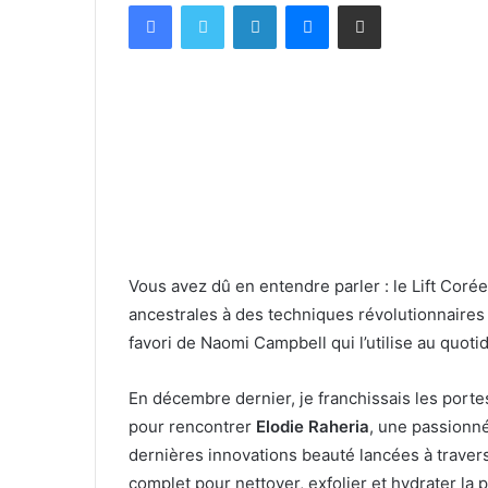
Facebook
X
Linkedin
Messenger
Partager par email
Vous avez dû en entendre parler : le Lift Coré
ancestrales à des techniques révolutionnaires
favori de Naomi Campbell qui l’utilise au quoti
En décembre dernier, je franchissais les por
pour rencontrer
Elodie Raheria
, une passionné
dernières innovations beauté lancées à trave
complet pour nettoyer, exfolier et hydrater la