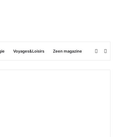
Rechercher
Switch
gie
Voyages&Loisirs
Zeen magazine
skin