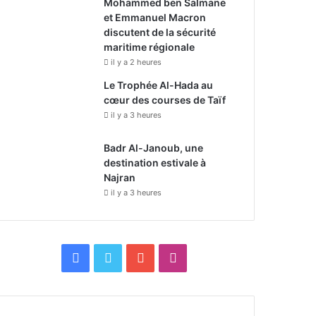
Mohammed ben Salmane
et Emmanuel Macron
discutent de la sécurité
maritime régionale
il y a 2 heures
Le Trophée Al-Hada au
cœur des courses de Taïf
il y a 3 heures
Badr Al-Janoub, une
destination estivale à
Najran
il y a 3 heures
F
X
Y
I
a
o
n
c
u
s