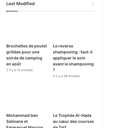
Last Modified
e
T
t
b
u
a
o
b
g
o
e
r
Brochettes de poulet
Le reverse
grillées pour une
shampooing : faut-il
k
a
soirée de camping
appliquer le soin
en août
avant le shampooing
m
?
il y a 15 minutes
il y a 38 minutes
Mohammed ben
Le Trophée Al-Hada
Salmane et
au cœur des courses
Emmanuel Macron
de Taïf