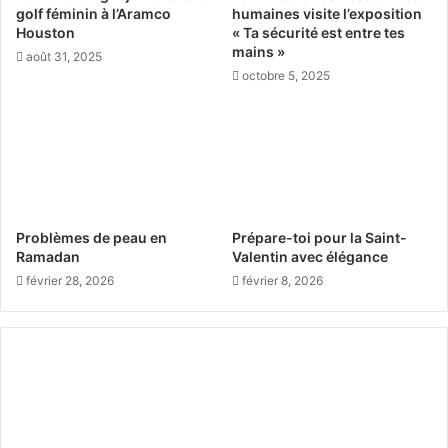
e
golf féminin à l’Aramco
humaines visite l’exposition
f
s
Houston
« Ta sécurité est entre tes
e
t
mains »
août 31, 2025
c
u
octobre 5, 2025
t
n
i
p
o
l
n
a
s
t
b
q
a
u
c
i
Problèmes de peau en
Prépare-toi pour la Saint-
t
r
Ramadan
Valentin avec élégance
é
e
février 28, 2026
février 8, 2026
r
f
i
l
e
è
n
t
n
e
e
s
s
o
r
n