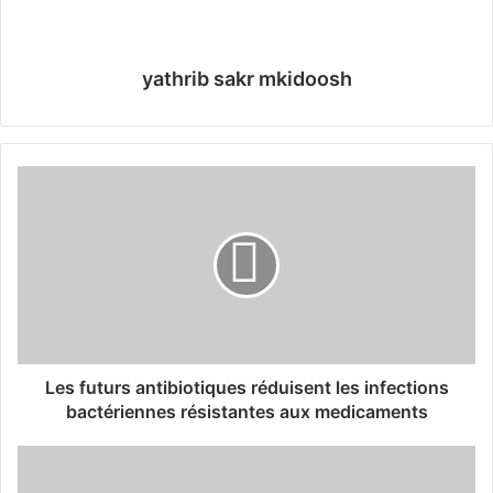
yathrib sakr mkidoosh
L
e
s
f
u
t
u
r
s
a
Les futurs antibiotiques réduisent les infections
n
bactériennes résistantes aux medicaments
t
i
L
b
e