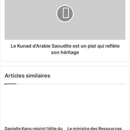
i
K
o
u
t
n
i
a
q
d
u
d
e
'
s
A
Le Kunad d'Arabie Saoudite est un plat qui reflète
r
r
son héritage
é
a
d
b
u
i
Articles similaires
i
e
s
S
e
a
n
o
t
u
l
d
e
i
s
t
i
e
Danielle Kang rejoint l’élite du
Le ministre des Ressources
n