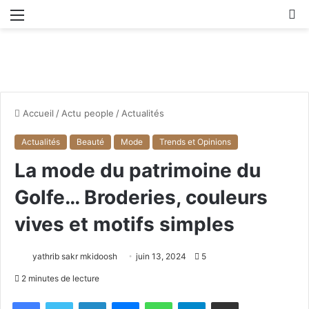
Menu
R
Accueil
/
Actu people
/
Actualités
Actualités
Beauté
Mode
Trends et Opinions
La mode du patrimoine du
Golfe… Broderies, couleurs
vives et motifs simples
yathrib sakr mkidoosh
juin 13, 2024
5
2 minutes de lecture
Facebook
X
Linkedin
Messenger
WhatsApp
Telegram
Partager par email