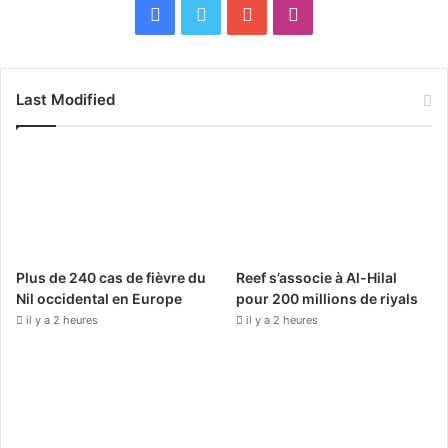
F
X
Y
I
a
o
n
c
u
s
Last Modified
e
T
t
b
u
a
o
b
g
o
e
r
Plus de 240 cas de fièvre du
Reef s’associe à Al-Hilal
k
a
Nil occidental en Europe
pour 200 millions de riyals
il y a 2 heures
il y a 2 heures
m