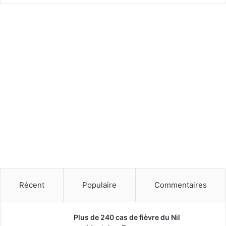
n
t
s
Récent
Populaire
Commentaires
Plus de 240 cas de fièvre du Nil