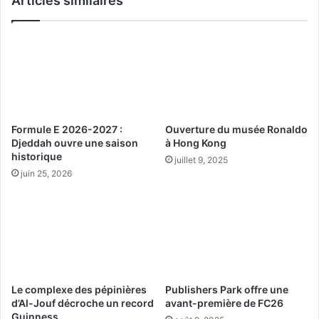
Articles similaires
e
v
r
o
u
n
n
t
e
m
s
a
a
r
l
q
a
Formule E 2026-2027 :
Ouverture du musée Ronaldo
u
d
Djeddah ouvre une saison
à Hong Kong
e
e
historique
juillet 9, 2025
r
d
juin 25, 2026
l
e
e
f
p
r
r
u
i
i
n
t
t
s
e
à
Le complexe des pépinières
Publishers Park offre une
m
l
d’Al-Jouf décroche un record
avant-première de FC26
p
a
Guinness