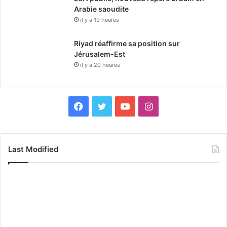
Arabie saoudite
il y a 19 heures
Riyad réaffirme sa position sur
Jérusalem-Est
il y a 20 heures
F
X
Y
I
a
o
n
c
u
s
Last Modified
e
T
t
b
u
a
o
b
g