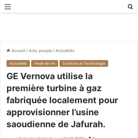
Menu
R
Accueil
/
Actu people
/
Actualités
Actualités
mode de vie
Sciences et Technologie
GE Vernova utilise la
première turbine à gaz
fabriquée localement pour
approvisionner l’usine
saoudienne de Jafurah.