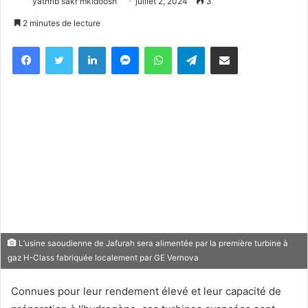
yathrib sakr mkidoosh
juillet 2, 2024
3
2 minutes de lecture
Facebook
X
Linkedin
Messenger
WhatsApp
Telegram
Partager par email
L’usine saoudienne de Jafurah sera alimentée par la première turbine à
gaz H-Class fabriquée localement par GE Vernova
Connues pour leur rendement élevé et leur capacité de