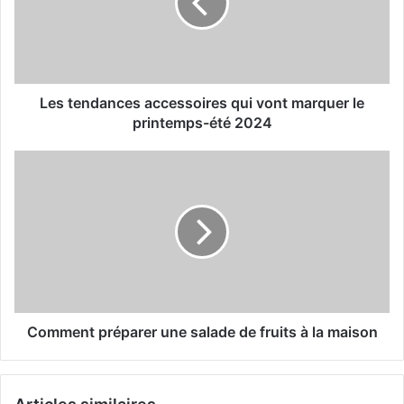
e
n
d
a
n
c
Les tendances accessoires qui vont marquer le
e
printemps-été 2024
s
a
C
c
o
c
m
e
m
s
e
s
n
o
t
i
p
r
r
e
é
Comment préparer une salade de fruits à la maison
s
p
q
a
u
r
i