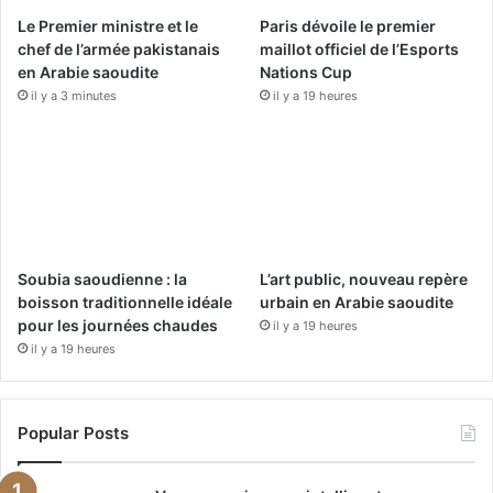
o
e
r
Le Premier ministre et le
Paris dévoile le premier
k
a
chef de l’armée pakistanais
maillot officiel de l’Esports
en Arabie saoudite
Nations Cup
m
il y a 3 minutes
il y a 19 heures
Soubia saoudienne : la
L’art public, nouveau repère
boisson traditionnelle idéale
urbain en Arabie saoudite
pour les journées chaudes
il y a 19 heures
il y a 19 heures
Popular Posts