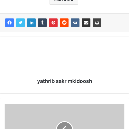
yathrib sakr mkidoosh
L
e
s
t