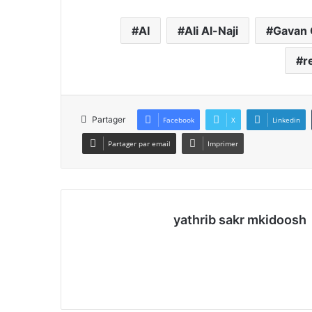
AI
Ali Al-Naji
Gavan 
r
Partager
Facebook
X
Linkedin
Partager par email
Imprimer
yathrib sakr mkidoosh