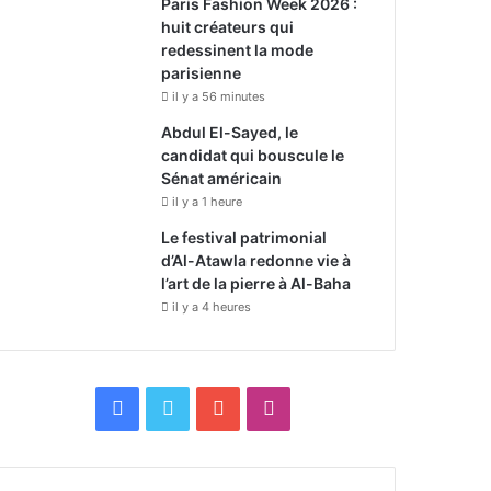
Paris Fashion Week 2026 :
huit créateurs qui
redessinent la mode
parisienne
il y a 56 minutes
Abdul El-Sayed, le
candidat qui bouscule le
Sénat américain
il y a 1 heure
Le festival patrimonial
d’Al-Atawla redonne vie à
l’art de la pierre à Al-Baha
il y a 4 heures
F
X
Y
I
a
o
n