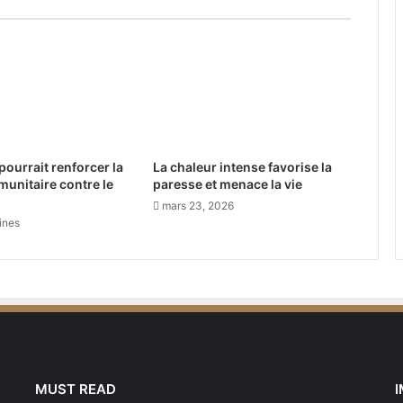
s
e
v
a
c
o
n
s
pourrait renforcer la
La chaleur intense favorise la
t
unitaire contre le
paresse et menace la vie
r
u
mars 23, 2026
aines
i
r
e
e
n
A
r
a
b
MUST READ
i