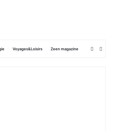
Rechercher
Switch
gie
Voyages&Loisirs
Zeen magazine
skin