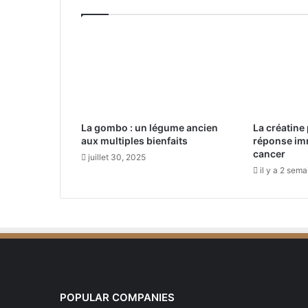
t
y
i
m
p
l
a
n
La gombo : un légume ancien
La créatine 
t
aux multiples bienfaits
réponse imm
e
cancer
d
juillet 30, 2025
il y a 2 sem
e
u
x
d
i
s
p
o
s
POPULAR COMPANIES
i