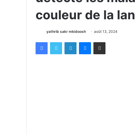
couleur de la la
yathrib sakr mkidoosh
août 13, 2024
Facebook
X
Linkedin
Messenger
Partager par email