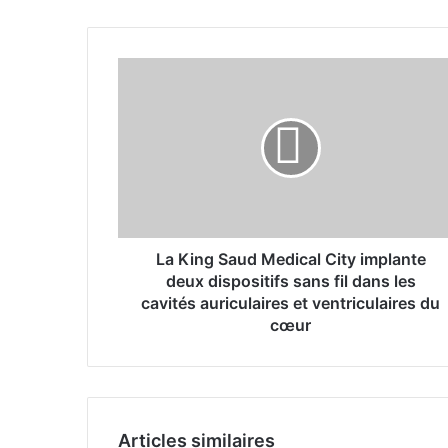
L
a
K
i
n
g
S
a
u
d
La King Saud Medical City implante
M
deux dispositifs sans fil dans les
e
cavités auriculaires et ventriculaires du
d
cœur
i
c
a
l
C
Articles similaires
i