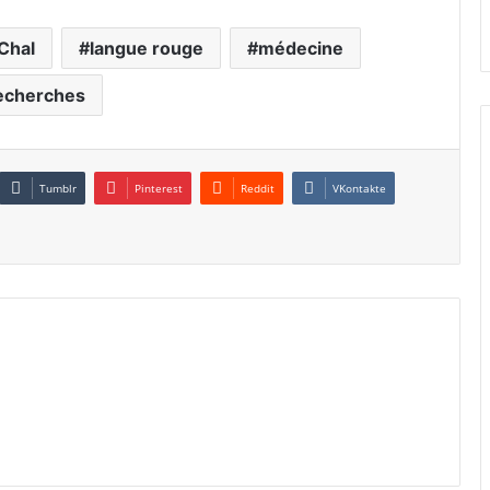
Chal
langue rouge
médecine
echerches
Tumblr
Pinterest
Reddit
VKontakte