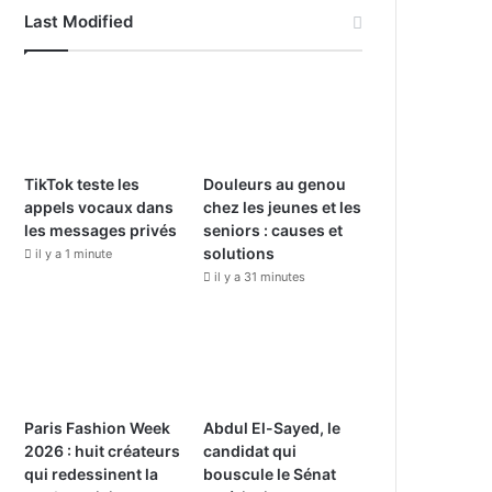
c
u
s
Last Modified
e
T
t
b
u
a
o
b
g
o
e
r
TikTok teste les
Douleurs au genou
appels vocaux dans
chez les jeunes et les
k
a
les messages privés
seniors : causes et
solutions
il y a 1 minute
m
il y a 31 minutes
Paris Fashion Week
Abdul El-Sayed, le
2026 : huit créateurs
candidat qui
qui redessinent la
bouscule le Sénat