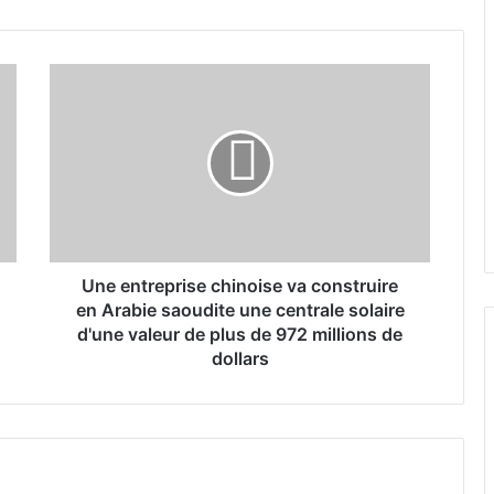
U
n
e
e
n
t
r
e
p
r
Une entreprise chinoise va construire
i
en Arabie saoudite une centrale solaire
s
d'une valeur de plus de 972 millions de
e
dollars
c
h
i
n
o
i