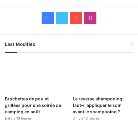
F
X
Y
I
a
o
n
c
u
s
Last Modified
e
T
t
b
u
a
o
b
g
o
e
r
Brochettes de poulet
Le reverse shampooing :
k
a
grillées pour une soirée de
faut-il appliquer le soin
camping en août
avant le shampooing ?
m
il y a 13 heures
il y a 13 heures