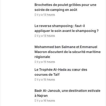
l
d
Brochettes de poulet grillées pour une
l
e
soirée de camping en août
e
l
il y a 13 heures
(
a
I
s
Le reverse shampooing : faut-il
A
o
appliquer le soin avant le shampooing ?
I
c
il y a 13 heures
O
i
)
é
Mohammed ben Salmane et Emmanuel
t
Macron discutent de la sécurité maritime
é
régionale
il y a 15 heures
Le Trophée Al-Hada au cœur des
courses de Taïf
il y a 15 heures
Badr Al-Janoub, une destination estivale
à Najran
il y a 16 heures