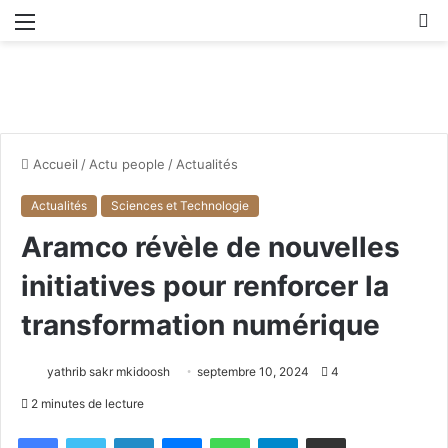
Menu
R
Accueil
/
Actu people
/
Actualités
Actualités
Sciences et Technologie
Aramco révèle de nouvelles
initiatives pour renforcer la
transformation numérique
yathrib sakr mkidoosh
septembre 10, 2024
4
2 minutes de lecture
Facebook
X
Linkedin
Messenger
WhatsApp
Telegram
Partager par email