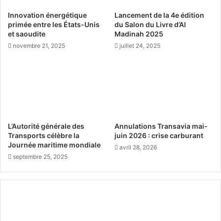
i
n
Innovation énergétique
Lancement de la 4e édition
t
a
primée entre les États-Unis
du Salon du Livre d’Al
i
c
et saoudite
Madinah 2025
o
c
novembre 21, 2025
juillet 24, 2025
n
o
m
r
o
d
n
p
d
o
i
u
a
r
l
r
L’Autorité générale des
Annulations Transavia mai-
e
e
Transports célèbre la
juin 2026 : crise carburant
d
n
Journée maritime mondiale
avril 28, 2026
e
f
septembre 25, 2025
s
o
O
r
l
c
y
e
m
r
p
l