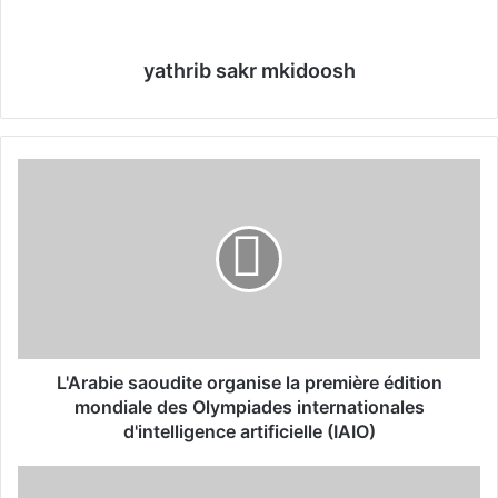
yathrib sakr mkidoosh
L
'
A
r
a
b
i
e
s
a
L'Arabie saoudite organise la première édition
o
mondiale des Olympiades internationales
u
d'intelligence artificielle (IAIO)
d
i
S
t