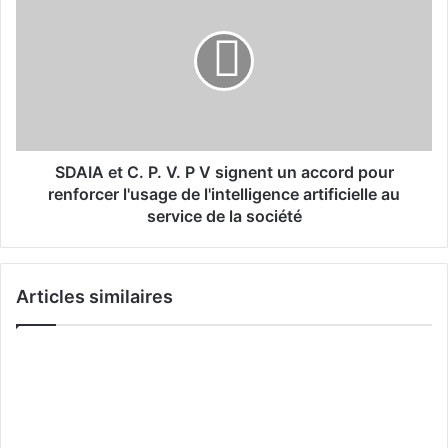
D
e
A
o
I
r
A
g
e
a
t
n
C
i
.
s
P
SDAIA et C. P. V. P V signent un accord pour
e
.
renforcer l'usage de l'intelligence artificielle au
l
V
service de la société
a
.
p
P
r
V
e
Articles similaires
s
m
i
i
g
è
n
r
e
e
n
é
t
d
u