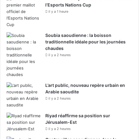
r
l’Esports Nations Cup
l
il y a 1 heure
a
L
i
t
Soubia saoudienne : la boisson
t
traditionnelle idéale pour les journées
é
chaudes
r
il y a 2 heures
a
t
u
r
L’art public, nouveau repère urbain en
e
Arabie saoudite
S
il y a 2 heures
a
t
i
Riyad réaffirme sa position sur
r
Jérusalem-Est
i
il y a 2 heures
q
u