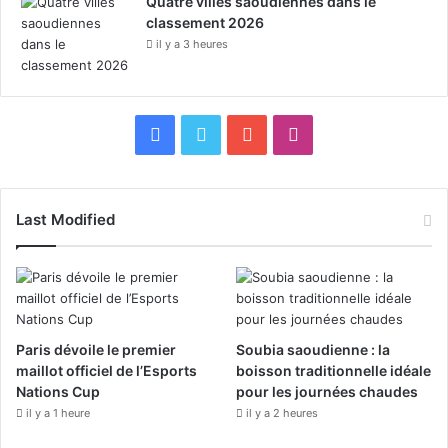
Quatre villes saoudiennes dans le
e
classement 2026
il y a 3 heures
F
X
Y
I
a
o
n
c
u
s
Last Modified
e
T
t
b
u
a
o
b
g
Paris dévoile le premier
Soubia saoudienne : la
maillot officiel de l’Esports
boisson traditionnelle idéale
o
e
r
Nations Cup
pour les journées chaudes
k
a
il y a 1 heure
il y a 2 heures