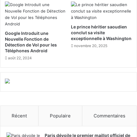
s
l
à
a
K
n
h
c
Le prince héritier saoudien
o
e
conclut sa visite
Google Introduit une
b
l
exceptionnelle à Washington
Nouvelle Fonction de
a
e
Détection de Vol pour les
novembre 20, 2025
r
p
Téléphones Android
r
août 22, 2024
e
m
i
e
r
F
o
r
u
Récent
Populaire
Commentaires
m
s
u
Paris dévoile le premier maillot officiel de