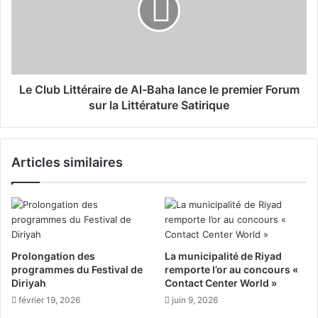
s
u
t
b
i
L
n
i
a
t
t
t
Le Club Littéraire de Al-Baha lance le premier Forum
i
é
sur la Littérature Satirique
o
r
n
a
s
i
Articles similaires
T
r
o
e
u
d
r
e
i
A
s
l
t
-
Prolongation des
La municipalité de Riyad
i
B
programmes du Festival de
remporte l’or au concours «
q
a
Diriyah
Contact Center World »
u
h
février 19, 2026
juin 9, 2026
e
a