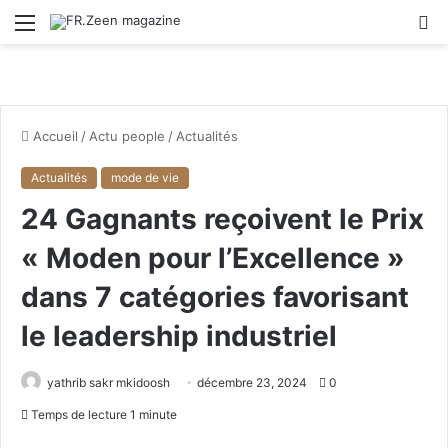
Menu
R
Accueil
/
Actu people
/
Actualités
Actualités
mode de vie
24 Gagnants reçoivent le Prix
« Moden pour l’Excellence »
dans 7 catégories favorisant
le leadership industriel
yathrib sakr mkidoosh
décembre 23, 2024
0
Temps de lecture 1 minute