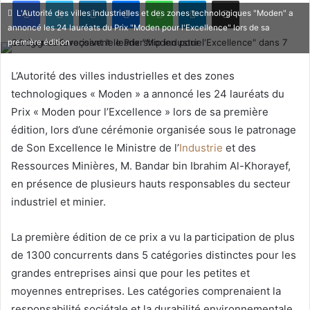
Facebook
X
Linkedin
Messenger
WhatsApp
Telegram
Partager par email
L'Autorité des villes industrielles et des zones technologiques "Moden" a
annoncé les 24 lauréats du Prix "Moden pour l'Excellence" lors de sa
première édition
L’Autorité des villes industrielles et des zones
technologiques « Moden » a annoncé les 24 lauréats du
Prix « Moden pour l’Excellence » lors de sa première
édition, lors d’une cérémonie organisée sous le patronage
de Son Excellence le Ministre de l’
Industrie
et des
Ressources Minières, M. Bandar bin Ibrahim Al-Khorayef,
en présence de plusieurs hauts responsables du secteur
industriel et minier.
La première édition de ce prix a vu la participation de plus
de 1300 concurrents dans 5 catégories distinctes pour les
grandes entreprises ainsi que pour les petites et
moyennes entreprises. Les catégories comprenaient la
responsabilité sociétale et la durabilité environnementale,