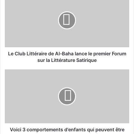
e
C
l
u
b
L
i
t
t
Le Club Littéraire de Al-Baha lance le premier Forum
é
sur la Littérature Satirique
r
a
V
i
o
r
i
e
c
d
i
e
3
A
c
l
o
-
m
B
p
Voici 3 comportements d'enfants qui peuvent être