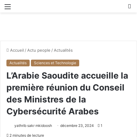
Menu
R
Accueil
/
Actu people
/
Actualités
Actualités
Sciences et Technologie
L’Arabie Saoudite accueille la
première réunion du Conseil
des Ministres de la
Cybersécurité Arabes
yathrib sakr mkidoosh
décembre 23, 2024
1
2 minutes de lecture