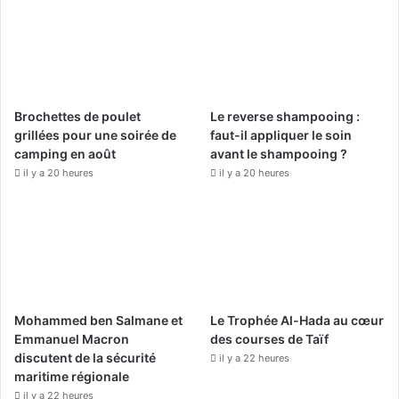
b
u
a
o
b
g
o
e
r
Brochettes de poulet
Le reverse shampooing :
k
a
grillées pour une soirée de
faut-il appliquer le soin
camping en août
avant le shampooing ?
m
il y a 20 heures
il y a 20 heures
Mohammed ben Salmane et
Le Trophée Al-Hada au cœur
Emmanuel Macron
des courses de Taïf
discutent de la sécurité
il y a 22 heures
maritime régionale
il y a 22 heures