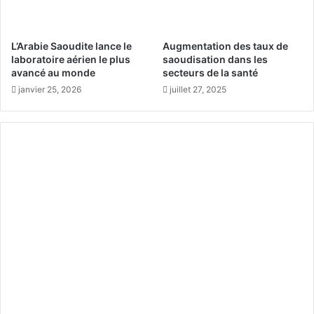
s
e
u
u
r
v
L’Arabie Saoudite lance le
Augmentation des taux de
l
e
laboratoire aérien le plus
saoudisation dans les
a
n
avancé au monde
secteurs de la santé
L
t
janvier 25, 2026
juillet 27, 2025
i
ê
t
t
t
r
é
e
r
b
a
l
t
e
u
s
r
s
e
a
S
n
a
t
t
s
i
p
r
o