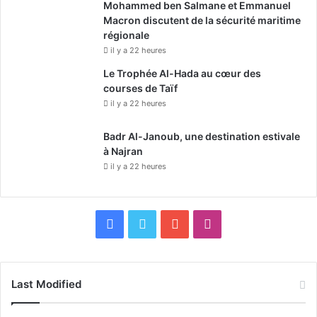
Mohammed ben Salmane et Emmanuel
Macron discutent de la sécurité maritime
régionale
il y a 22 heures
Le Trophée Al-Hada au cœur des
courses de Taïf
il y a 22 heures
Badr Al-Janoub, une destination estivale
à Najran
il y a 22 heures
F
X
Y
I
a
o
n
c
u
s
Last Modified
e
T
t