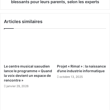
a
o
blessants pour leurs parents, selon les experts
h
r
a
t
l
e
Articles similaires
a
m
n
e
c
n
e
t
l
s
e
d
p
'
r
e
e
n
Le centre musical saoudien
Projet « Rimal » : la naissance
m
f
lance le programme « Quand
d’une industrie informatique
i
a
la voix devient un espace de
octobre 13, 2025
e
n
rencontre »
r
t
janvier 29, 2026
F
s
o
q
r
u
u
i
m
p