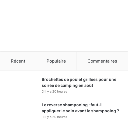
e
s
e
x
p
e
r
t
s
Récent
Populaire
Commentaires
Brochettes de poulet grillées pour une
soirée de camping en août
il y a 20 heures
Le reverse shampooing : faut-il
appliquer le soin avant le shampooing ?
il y a 20 heures