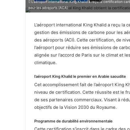
L’aéroport international King Khalid a reçu la certification 
pour les aéroports (ACA)
L’aéroport international King Khalid a reçu la
gestion des émissions de carbone pour les aér
des aéroports (ACI). Cette certification, de n
l’aéroport pour réduire ses émissions de car
alignée sur l’accord de Paris sur le climat et 
climatique.
l’aéroport King Khalid le premier en Arabie saoudite
Cet accomplissement fait de l’aéroport King Kh
niveau de certification. Cette réussite est le f
de ses partenaires commerciaux. Visant à rédui
objectifs de la Vision 2030 du Royaume.
Programme de durabilité environnementale
Cette certification s’inscrit dans le cadre de