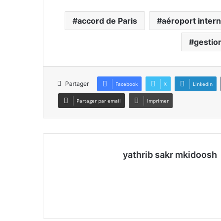
accord de Paris
aéroport intern
gestio
Partager
Facebook
X
Linkedin
Partager par email
Imprimer
yathrib sakr mkidoosh