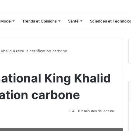
Mode
Trends et Opinions
Santé
Sciences et Technolo
 Khalid a reçu la certification carbone
national King Khalid
ication carbone
4
2 minutes de lecture