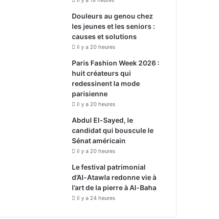
il y a 19 heures
Douleurs au genou chez
les jeunes et les seniors :
causes et solutions
il y a 20 heures
Paris Fashion Week 2026 :
huit créateurs qui
redessinent la mode
parisienne
il y a 20 heures
Abdul El-Sayed, le
candidat qui bouscule le
Sénat américain
il y a 20 heures
Le festival patrimonial
d’Al-Atawla redonne vie à
l’art de la pierre à Al-Baha
il y a 24 heures