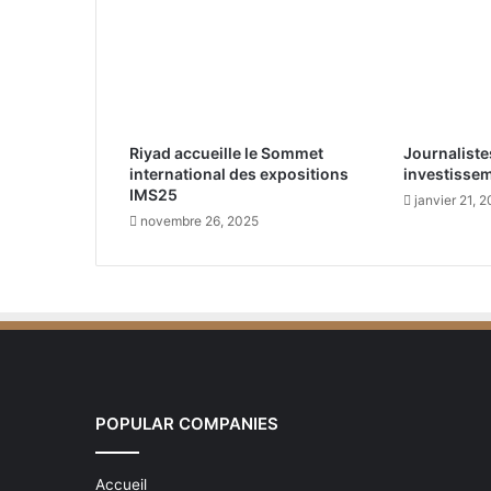
t
ê
t
e
d
e
Riyad accueille le Sommet
Journaliste
s
international des expositions
investisse
p
IMS25
janvier 21, 
a
novembre 26, 2025
y
s
d
u
G
2
0
e
n
POPULAR COMPANIES
m
a
t
Accueil