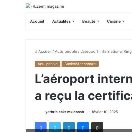
Accueil
Actualités
Beauté
Cuisine
Accueil
/
Actu people
/
L’aéroport international King
Actu people
Société&economie
L’aéroport inter
a reçu la certif
yathrib sakr mkidoosh
février 10, 2025
Facebook
X
Linkedin
Messenger
Partager par email