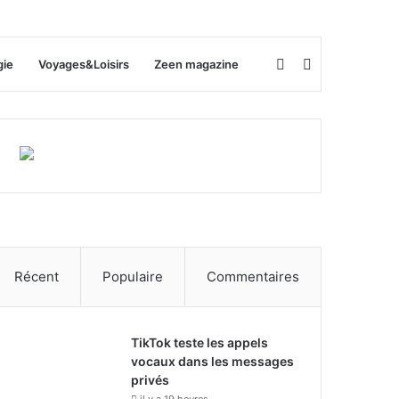
Rechercher
Switch
gie
Voyages&Loisirs
Zeen magazine
skin
Récent
Populaire
Commentaires
TikTok teste les appels
vocaux dans les messages
privés