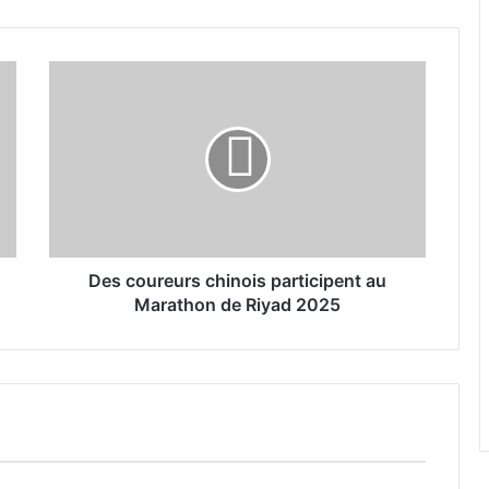
D
e
s
c
o
u
r
e
u
r
Des coureurs chinois participent au
s
Marathon de Riyad 2025
c
h
i
n
o
i
s
p