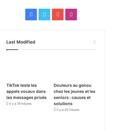
F
X
Y
I
a
o
n
c
u
s
Last Modified
e
T
t
b
u
a
o
b
g
o
e
r
TikTok teste les
Douleurs au genou
appels vocaux dans
chez les jeunes et les
k
a
les messages privés
seniors : causes et
solutions
il y a 19 heures
m
il y a 20 heures