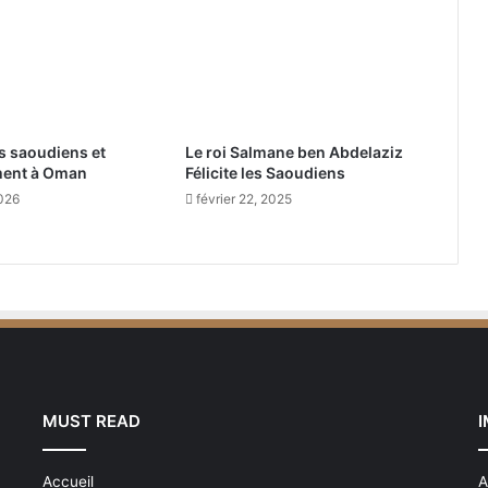
a
r
t
i
c
i
s saoudiens et
Le roi Salmane ben Abdelaziz
p
ment à Oman
Félicite les Saoudiens
e
2026
février 22, 2025
n
t
a
u
M
a
r
a
t
h
MUST READ
o
n
d
Accueil
A