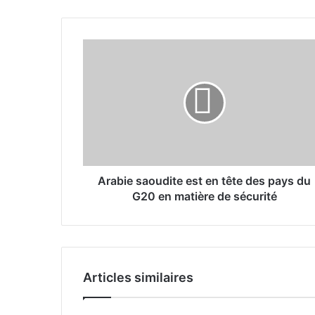
A
r
a
b
i
e
s
a
o
u
Arabie saoudite est en tête des pays du
d
G20 en matière de sécurité
i
t
e
e
s
Articles similaires
t
e
n