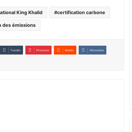
ational King Khalid
certification carbone
n des émissions
Tumblr
Pinterest
Reddit
VKontakte