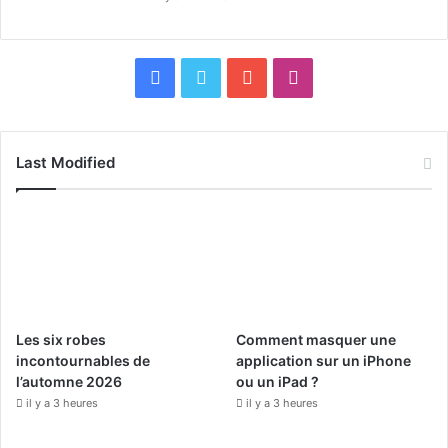
F
X
Y
I
a
o
n
c
u
s
Last Modified
e
T
t
b
u
a
o
b
g
o
e
r
Les six robes
Comment masquer une
k
a
incontournables de
application sur un iPhone
l’automne 2026
ou un iPad ?
m
il y a 3 heures
il y a 3 heures