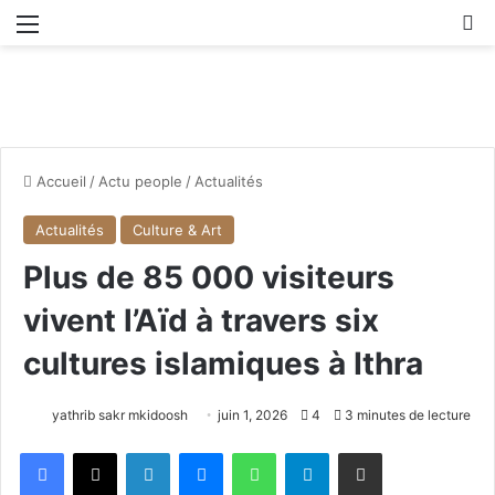
Menu
R
Accueil
/
Actu people
/
Actualités
Actualités
Culture & Art
Plus de 85 000 visiteurs
vivent l’Aïd à travers six
cultures islamiques à Ithra
yathrib sakr mkidoosh
juin 1, 2026
4
3 minutes de lecture
Facebook
X
Linkedin
Messenger
WhatsApp
Telegram
Partager par email