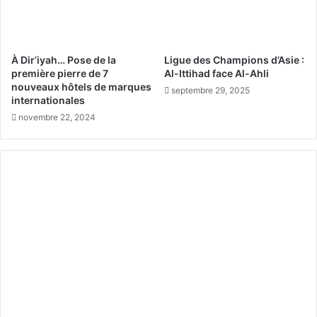
t
o
i
n
t
d
é
a
À Dir’iyah… Pose de la
Ligue des Champions d’Asie :
v
n
première pierre de 7
Al-Ittihad face Al-Ahli
i
s
nouveaux hôtels de marques
septembre 29, 2025
s
l
internationales
u
e
novembre 22, 2024
e
s
l
m
l
é
e
t
i
e
r
s
d
e
s
a
c