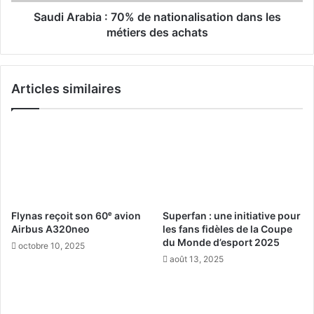
b
t
i
Saudi Arabia : 70% de nationalisation dans les
h
a
métiers des achats
é
:
t
7
i
0
Articles similaires
q
%
u
d
e
e
u
n
r
a
b
t
a
i
i
o
n
n
Flynas reçoit son 60ᵉ avion
Superfan : une initiative pour
e
a
Airbus A320neo
les fans fidèles de la Coupe
e
l
du Monde d’esport 2025
octobre 10, 2025
t
i
août 13, 2025
i
s
d
a
e
t
n
i