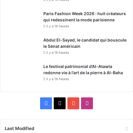
Paris Fashion Week 2026 : huit créateurs
qui redessinent la mode parisienne
il y a 16 heures
Abdul El-Sayed, le candidat qui bouscule
le Sénat américain
il y a 16 heures
Le festival patrimonial d’Al-Atawla
redonne vie à l’art de la pierre à Al-Baha
il y a 19 heures
F
X
Y
I
a
o
n
c
u
s
Last Modified