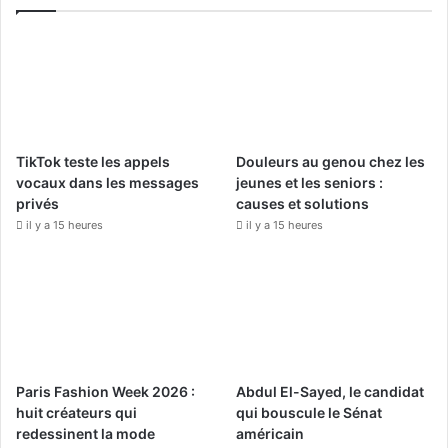
e
T
t
b
u
a
o
b
g
o
e
r
TikTok teste les appels
Douleurs au genou chez les
k
a
vocaux dans les messages
jeunes et les seniors :
privés
causes et solutions
m
il y a 15 heures
il y a 15 heures
Paris Fashion Week 2026 :
Abdul El-Sayed, le candidat
huit créateurs qui
qui bouscule le Sénat
redessinent la mode
américain