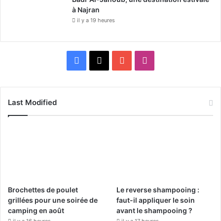
à Najran
il y a 19 heures
F
X
Y
I
a
o
n
c
u
s
Last Modified
e
T
t
b
u
a
o
b
g
o
e
r
Brochettes de poulet
Le reverse shampooing :
k
a
grillées pour une soirée de
faut-il appliquer le soin
camping en août
avant le shampooing ?
m