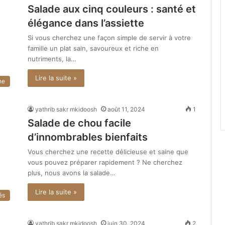
Salade aux cinq couleurs : santé et
élégance dans l’assiette
Si vous cherchez une façon simple de servir à votre
famille un plat sain, savoureux et riche en
nutriments, la…
Lire la suite »
ne
yathrib sakr mkidoosh
août 11, 2024
1
Salade de chou facile
d’innombrables bienfaits
Vous cherchez une recette délicieuse et saine que
vous pouvez préparer rapidement ? Ne cherchez
plus, nous avons la salade…
Lire la suite »
és
yathrib sakr mkidoosh
juin 30, 2024
2