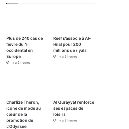
e
T
t
b
u
a
o
b
g
o
e
r
Plus de 240 cas de
Reef s’associe à Al-
fièvre du Nil
Hilal pour 200
k
a
occidental en
millions de riyals
Europe
il y a 2 heures
m
il y a 2 heures
Charlize Theron,
Al Qurayyat renforce
icône de mode au
ses espaces de
cœur de la
loisirs
promotion de
il y a 3 heures
L’Odyssée