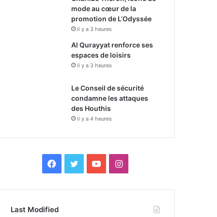
mode au cœur de la
promotion de L’Odyssée
il y a 3 heures
Al Qurayyat renforce ses
espaces de loisirs
il y a 3 heures
Le Conseil de sécurité
condamne les attaques
des Houthis
il y a 4 heures
F
X
Y
I
a
o
n
c
u
s
Last Modified