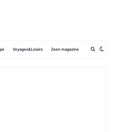
Rechercher
Switch
gie
Voyages&Loisirs
Zeen magazine
skin