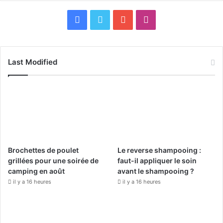
F
X
Y
I
a
o
n
c
u
s
Last Modified
e
T
t
b
u
a
o
b
g
o
e
r
Brochettes de poulet
Le reverse shampooing :
k
a
grillées pour une soirée de
faut-il appliquer le soin
camping en août
avant le shampooing ?
m
il y a 16 heures
il y a 16 heures