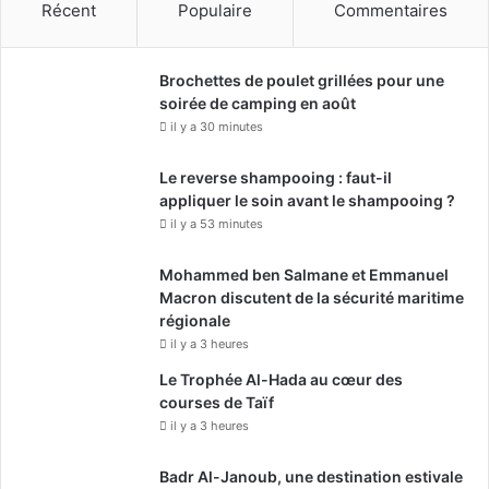
e
Récent
Populaire
Commentaires
l
o
p
Brochettes de poulet grillées pour une
p
soirée de camping en août
e
il y a 30 minutes
m
e
Le reverse shampooing : faut-il
n
appliquer le soin avant le shampooing ?
t
il y a 53 minutes
d
u
Mohammed ben Salmane et Emmanuel
r
Macron discutent de la sécurité maritime
a
régionale
b
il y a 3 heures
l
e
Le Trophée Al-Hada au cœur des
à
courses de Taïf
N
il y a 3 heures
e
w
Badr Al-Janoub, une destination estivale