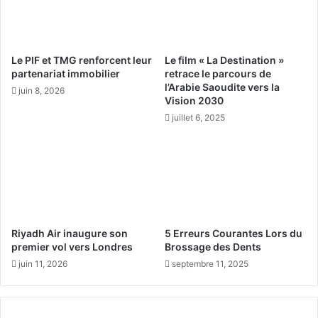
r
n
i
t
s
r
e
e
Le PIF et TMG renforcent leur
Le film « La Destination »
t
p
partenariat immobilier
retrace le parcours de
e
a
l’Arabie Saoudite vers la
juin 8, 2026
c
r
Vision 2030
h
t
juillet 6, 2025
n
i
o
c
l
i
o
p
g
e
i
a
q
u
u
F
Riyadh Air inaugure son
5 Erreurs Courantes Lors du
e
o
premier vol vers Londres
Brossage des Dents
d
r
juin 11, 2026
septembre 11, 2025
e
u
l
m
'
p
h