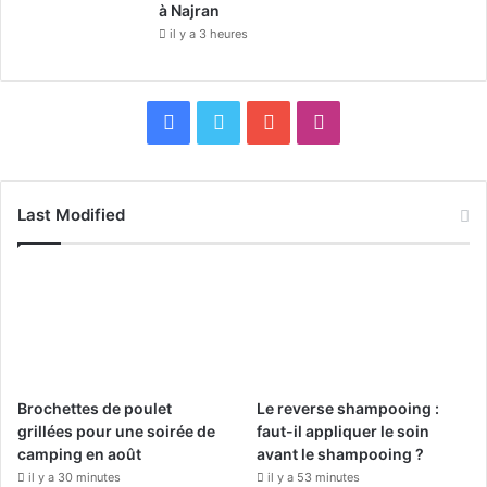
Y
à Najran
o
il y a 3 heures
r
k
.
F
X
Y
I
a
o
n
c
u
s
Last Modified
e
T
t
b
u
a
o
b
g
o
e
r
Brochettes de poulet
Le reverse shampooing :
k
a
grillées pour une soirée de
faut-il appliquer le soin
camping en août
avant le shampooing ?
m
il y a 30 minutes
il y a 53 minutes