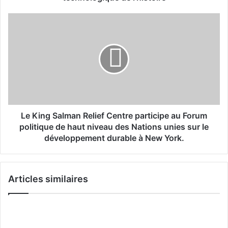
p
r
L
o
e
v
K
o
i
q
n
u
g
e
S
l
a
a
l
p
m
Le King Salman Relief Centre participe au Forum
l
a
politique de haut niveau des Nations unies sur le
u
n
développement durable à New York.
s
R
g
e
r
l
a
Articles similaires
i
n
e
d
f
e
C
c
e