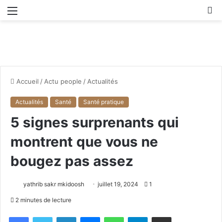
Menu
R
Accueil
/
Actu people
/
Actualités
Actualités
Santé
Santé pratique
5 signes surprenants qui
montrent que vous ne
bougez pas assez
yathrib sakr mkidoosh
juillet 19, 2024
1
2 minutes de lecture
Facebook
X
Linkedin
Messenger
WhatsApp
Telegram
Partager par email