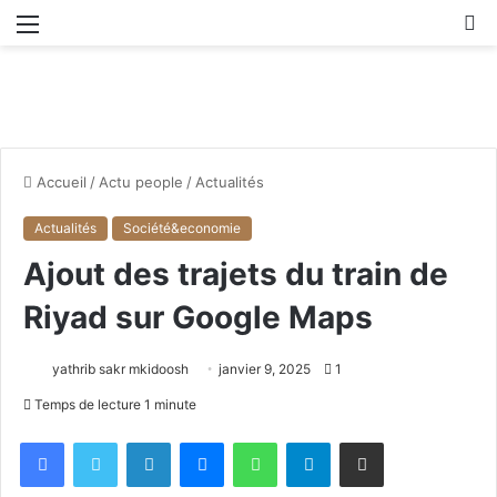
Menu
R
Accueil
/
Actu people
/
Actualités
Actualités
Société&economie
Ajout des trajets du train de
Riyad sur Google Maps
yathrib sakr mkidoosh
janvier 9, 2025
1
Temps de lecture 1 minute
Facebook
X
Linkedin
Messenger
WhatsApp
Telegram
Partager par email