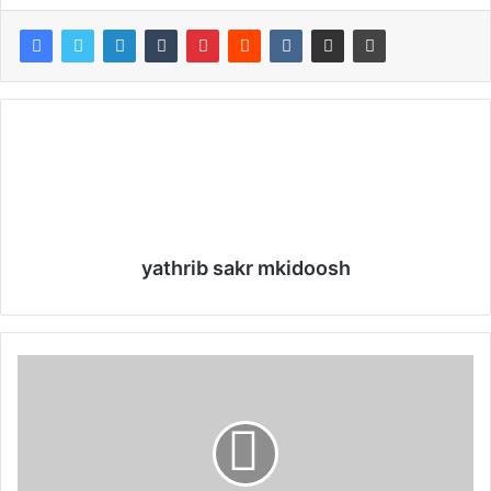
yathrib sakr mkidoosh
R
a
l
l
y
e