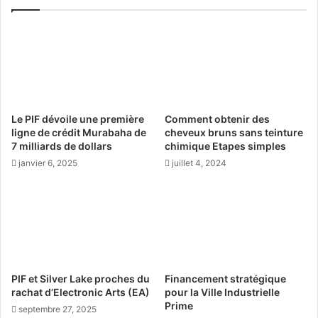
l
r
e
r
a
ê
d
t
e
d
r
u
d
p
e
r
Le PIF dévoile une première
Comment obtenir des
s
o
ligne de crédit Murabaha de
cheveux bruns sans teinture
r
g
7 milliards de dollars
chimique Etapes simples
é
r
janvier 6, 2025
juillet 4, 2024
s
a
u
m
l
m
t
e
a
d
t
e
s
v
d
é
PIF et Silver Lake proches du
Financement stratégique
e
r
rachat d’Electronic Arts (EA)
pour la Ville Industrielle
l
i
Prime
septembre 27, 2025
a
f