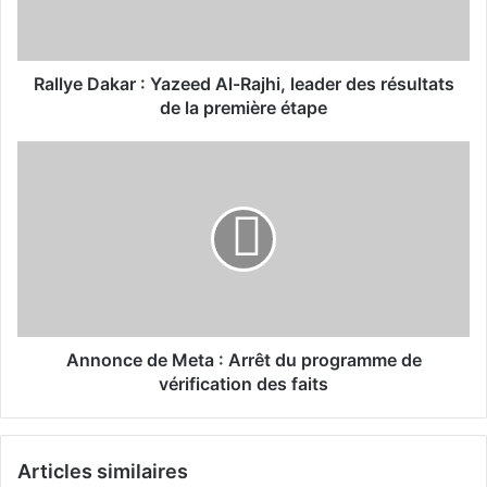
D
a
k
a
Rallye Dakar : Yazeed Al-Rajhi, leader des résultats
r
de la première étape
:
Y
A
a
n
z
n
e
o
e
n
d
c
A
e
l
d
-
e
R
M
Annonce de Meta : Arrêt du programme de
a
e
vérification des faits
j
t
h
a
i
:
Articles similaires
,
A