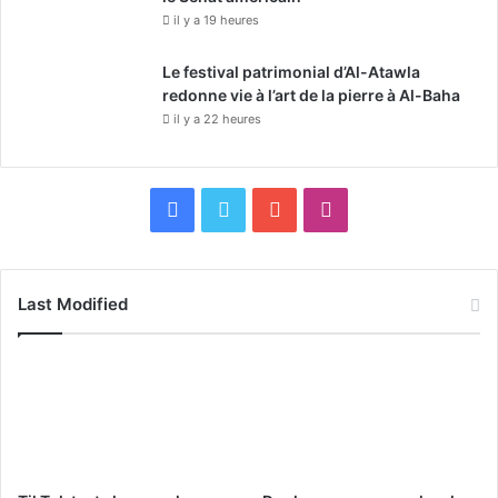
il y a 19 heures
Le festival patrimonial d’Al-Atawla
redonne vie à l’art de la pierre à Al-Baha
il y a 22 heures
F
X
Y
I
a
o
n
c
u
s
Last Modified
e
T
t
b
u
a
o
b
g
o
e
r