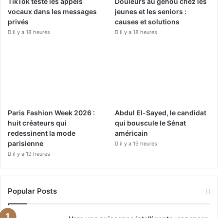
TikTok teste les appels
Douleurs au genou chez les
k
a
vocaux dans les messages
jeunes et les seniors :
privés
causes et solutions
m
il y a 18 heures
il y a 18 heures
Paris Fashion Week 2026 :
Abdul El-Sayed, le candidat
huit créateurs qui
qui bouscule le Sénat
redessinent la mode
américain
parisienne
il y a 19 heures
il y a 19 heures
Popular Posts